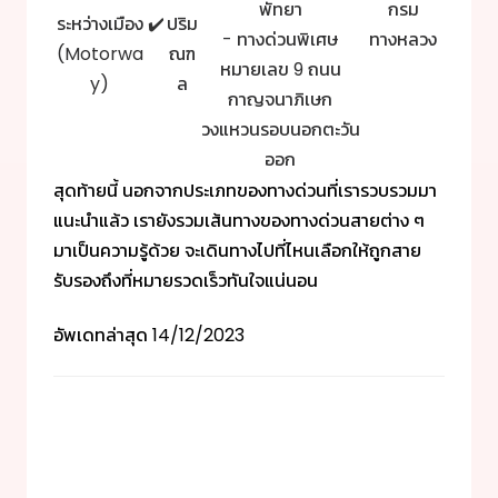
พัทยา
กรม
ระหว่างเมือง
✔️
ปริม
- ทางด่วนพิเศษ
ทางหลวง
(Motorwa
ณฑ
หมายเลข 9 ถนน
y)
ล
กาญจนาภิเษก
วงแหวนรอบนอกตะวัน
ออก
สุดท้ายนี้ นอกจากประเภทของทางด่วนที่เรารวบรวมมา
แนะนำแล้ว เรายังรวมเส้นทางของ
ทางด่วน
สายต่าง ๆ
มาเป็นความรู้ด้วย จะเดินทางไปที่ไหนเลือกให้ถูกสาย
รับรองถึงที่หมายรวดเร็วทันใจแน่นอน
อัพเดทล่าสุด
14/12/2023