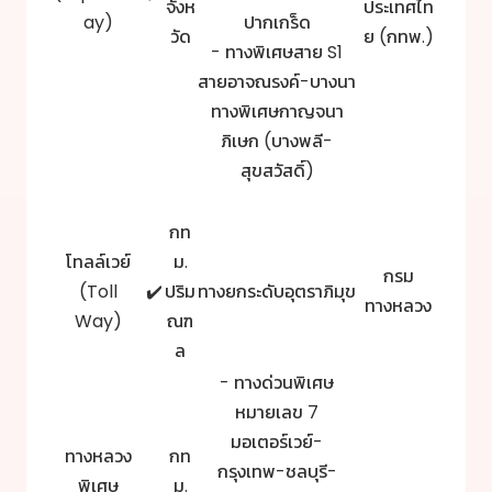
จังห
ประเทศไท
ay)
ปากเกร็ด
วัด
ย (กทพ.)
- ทางพิเศษสาย S1
สายอาจณรงค์-บางนา
ทางพิเศษกาญจนา
ภิเษก (บางพลี-
สุขสวัสดิ์)
กท
โทลล์เวย์
ม.
กรม
(Toll
✔️
ปริม
ทางยกระดับอุตราภิมุข
ทางหลวง
Way)
ณฑ
ล
- ทางด่วนพิเศษ
หมายเลข 7
มอเตอร์เวย์-
ทางหลวง
กท
กรุงเทพ-ชลบุรี-
พิเศษ
ม.