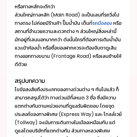
หรือทางหลักจะดีกว่า
ส่วนใหญ่ทางหลัก (Main Road) จะเป็นเลนที่รถวิ่งไป
ทางตรง ไม่ค่อยมีร้านค้า ปั๊มน้ำมัน เต็นท์
รถมือสอง
หรือ
สถานที่อำนวยความสะดวกต่าง ๆ ส่วนใหญ่สิ่งเหล่านี้
มักอยู่ที่เลนนอกมากกว่า ดังนั้นใครที่ต้องการเติมน้ำมัน
แวะเข้าห้องน้ำ หรือซื้อของฝากควรจะต้องจับตาดูเส้น
ทางออกทางขนาน (Frontage Road) หรือเลนซ้ายให้
ดีด้วย
สรุปบทความ
ไขข้อสงสัยถึงประเภทของ
ทางด่วน
ต่าง ๆ กันไปแล้ว ก็
สามารถสรุปได้ว่า ทางด่วนมีทั้งหมด 3 ชื่อ ซึ่งมีความ
แตกต่างกันตามหน่วยงานที่ดูแลรับผิดชอบ โดยจุด
ประสงค์ของทางพิเศษ ​(Express Way) และ โทลล์เวย์
(Tollway) จะเน้นการเดินทางในเมืองเหมือนกัน แต่
ดูแลโดยบริษัทที่แตกต่างกัน ส่วนทางหลวงพิเศษ