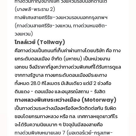
ทางด่วนกาญจนาภิเษก วงแหวนรอบนอกด้านใต้
(บางพลี-พระราม 2)
ทางพิเศษสายศรีรัช–วงแหวนรอบนอกกรุงเทพฯ
(ทางด่วนสายศรีรัช-วงแหวน, ทางด่วนหมอชิต-
วงแหวน)
โทลล์เวย์ (Tollway)
คือ
ทางด่วน
เป็นถนนที่เก็บค่าผ่านทางโดยบริษัท คือ ทาง
ยกระดับดอนเมือง จำกัด (มหาชน) เป็นหน่วยงาน
เอกชน จึงมีราคาที่สูงกว่า
ทางด่วน
พิเศษที่ได้รับการดูแล
จากทางรัฐบาล ทางยกระดับดอนเมืองมีระยะทาง
ทั้งหมด 28.0 กิโลเมตร มีเส้นเดียว แต่มี 2 ช่วงคือ
ดินแดง - ดอนเมือง และอนุสรณ์สถาน - รังสิต
ทางหลวงพิเศษระหว่างเมือง (Motorway)
เป็น
ทางด่วน
ระหว่างเมืองหรือจังหวัดติดต่อกัน รับผิด
ชอบโดยกรมทางหลวง หรือ ทล. เทศกาลหยุดยาวทีไร
จะได้รับความนิยมมาก ๆ ปัจจุบันมีสองสายคือ
ทางด่วนพิเศษหมายเลข 7 (มอเตอร์เวย์-กรุงเทพ-