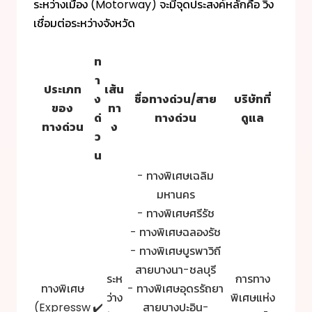
ระหว่างเมือง (Motorway) จะมีจุดประสงค์หลักคือ วิ่ง
เชื่อมต่อระหว่างจังหวัด
ท
า
ประเภท
เส้น
ง
ชื่อทางด่วน/สาย
บริษัทที่
ของ
ทา
ด่
ทางด่วน
ดูแล
ทางด่วน
ง
ว
น
- ทางพิเศษเฉลิม
มหานคร
- ทางพิเศษศรีรัช
- ทางพิเศษฉลองรัช
- ทางพิเศษบูรพาวิถี
สายบางนา-ชลบุรี
ระห
การทาง
ทางพิเศษ
- ทางพิเศษอุดรรัถยา
ว่าง
พิเศษแห่ง
(Expressw
✔️
สายบางปะอิน-