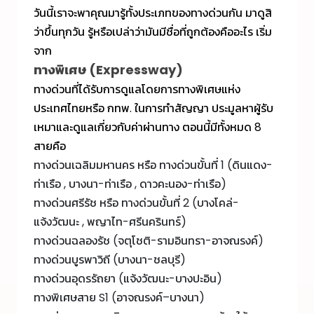
วันนี้เราจะพาคุณมารู้ทั้งประเภทของ
ทางด่วน
กัน มาดูสิ
ว่าขึ้นทุกวัน รู้หรือเปล่าว่ามันมีชื่อที่ถูกต้องคืออะไร เริ่ม
จาก
ทางพิเศษ (Expressway)
ทางด่วน
ที่ได้รับการดูแลโดยการทางพิเศษแห่ง
ประเทศไทยหรือ กทพ. ในการทำสัญญา ประมูลหาผู้รับ
เหมาและดูแลเกี่ยวกับค่าผ่านทาง ตอนนี้มีทั้งหมด 8
สายคือ
ทางด่วนเฉลิมมหานคร หรือ ทางด่วนขั้นที่ 1 (ดินแดง-
ท่าเรือ , บางนา-ท่าเรือ , ดาวคะนอง-ท่าเรือ)
ทางด่วนศรีรัช หรือ ทางด่วนขั้นที่ 2 (บางโคล่-
แจ้งวัฒนะ , พญาไท-ศรีนครินทร์)
ทางด่วนฉลองรัช (จตุโชติ-รามอินทรา-อาจณรงค์)
ทางด่วนบูรพาวิถี (บางนา-ชลบุรี)
ทางด่วนอุดรรัถยา (แจ้งวัฒนะ-บางปะอิน)
ทางพิเศษสาย S1 (อาจณรงค์–บางนา)