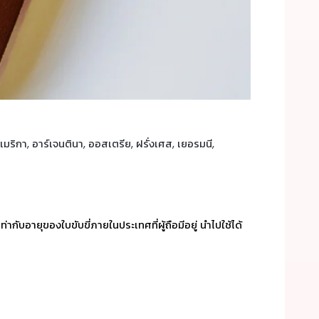
ริกา, อาร์เจนตินา, ออสเตรีย, ฝรั่งเศส, เยอรมนี,
่ากับอายุของใบขับขี่ภายในประเทศที่ผู้ถือมีอยู่ นำไปใช้ได้