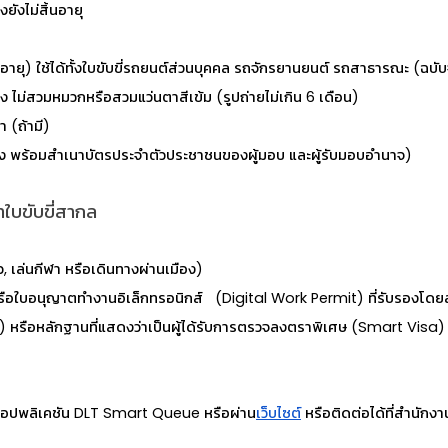
งยังไม่สิ้นอายุ
ิ้นอายุ) ใช้ได้ทั้งใบขับขี่รถยนต์ส่วนบุคคล รถจักรยานยนต์ รถสาธารณะ (ฉ
ตรง ไม่สวมหมวกหรือสวมแว่นตาสีเข้ม (รูปถ่ายไม่เกิน 6 เดือน)
 (ถ้ามี)
ง พร้อมสำเนาบัตรประจำตัวประชาชนของผู้มอบ และผู้รับมอบอำนาจ)
ำใบขับขี่สากล
ว, เล่นกีฬา หรือเดินทางผ่านเมือง)
หรือใบอนุญาตทำงานอิเล็กทรอนิกส์ (Digital Work Permit) ที่รับรองโ
ายุ) หรือหลักฐานที่แสดงว่าเป็นผู้ได้รับการตรวจลงตราพิเศษ (Smart Visa)
แอปพลิเคชัน DLT Smart Queue หรือผ่าน
เว็บไซต์
หรือติดต่อได้ที่สำนักง