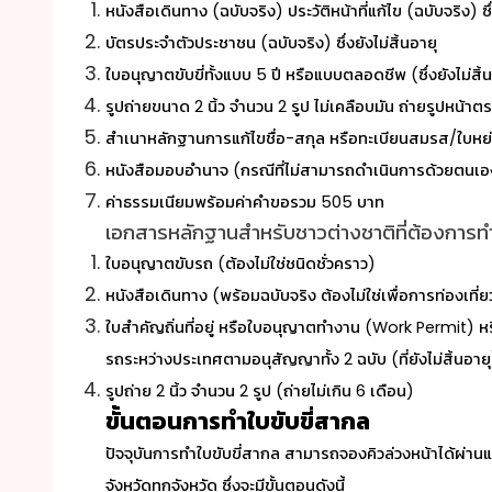
หนังสือเดินทาง (ฉบับจริง) ประวัติหน้าที่แก้ไข (ฉบับจริง) ซึ่
บัตรประจำตัวประชาชน (ฉบับจริง) ซึ่งยังไม่สิ้นอายุ
ใบอนุญาตขับขี่ทั้งแบบ 5 ปี หรือแบบตลอดชีพ (ซึ่งยังไม่ส
รูปถ่ายขนาด 2 นิ้ว จำนวน 2 รูป ไม่เคลือบมัน ถ่ายรูปหน้า
สำเนาหลักฐานการแก้ไขชื่อ-สกุล หรือทะเบียนสมรส/ใบหย่า
หนังสือมอบอำนาจ (กรณีที่ไม่สามารถดำเนินการด้วยตนเอ
ค่าธรรมเนียมพร้อมค่าคำขอรวม 505 บาท
เอกสารหลักฐานสำหรับชาวต่างชาติที่ต้องการ
ท
ใบอนุญาตขับรถ (ต้องไม่ใช่ชนิดชั่วคราว)
หนังสือเดินทาง (พร้อมฉบับจริง ต้องไม่ใช่เพื่อการท่องเที่ย
ใบสำคัญถิ่นที่อยู่ หรือใบอนุญาตทำงาน (Work Permit) 
รถระหว่างประเทศตามอนุสัญญาทั้ง 2 ฉบับ (ที่ยังไม่สิ้นอ
รูปถ่าย 2 นิ้ว จำนวน 2 รูป (ถ่ายไม่เกิน 6 เดือน)
ขั้นตอนการทำใบขับขี่สากล
ปัจจุบันการ
ทำใบขับขี่สากล
สามารถจองคิวล่วงหน้าได้ผ่าน
จังหวัดทุกจังหวัด ซึ่งจะมีขั้นตอนดังนี้